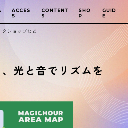
A
ACCES
CONTENT
SHO
GUID
S
S
P
E
ークショップなど
ト、光と音でリズムを