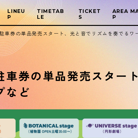
LINEU
TIMETAB
TICKET
AREA M
P
LE
S
P
駐車券の単品発売スタート、光と音でリズムを奏でるワ
駐車券の単品発売スター
プなど